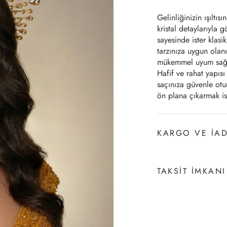
Gelinliğinizin ışıltıs
kristal detaylarıyla 
sayesinde ister klasi
tarzınıza uygun olanı
mükemmel uyum sağla
Hafif ve rahat yapıs
saçınıza güvenle otur
ön plana çıkarmak is
KARGO VE İA
Siparişleriniz en ge
sisteme eklenir, böyl
TAKSİT İMKANI
taleplerinizde, ürün
şartıyla, teslim aldığ
Advantage, Axess, B
başlatabilirsiniz. İa
Sağlam Kart ve World
başlatılır. İptal vey
imkanı bulunmaktadı
şekline bağlı olarak 