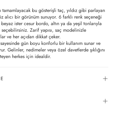
ını tamamlayacak bu gösterişli taç, yıldız gibi parlayan
göz alıcı bir görünüm sunuyor. 6 farklı renk seçeneği
k beyaz ister cesur bordo, altın ya da yeşil tonlarıyla
 seçebilirsiniz. Zarif yapısı, saç modelinizle
r ve her açıdan dikkat çeker.
ı sayesinde gün boyu konforlu bir kullanım sunar ve
ur. Gelinler, nedimeler veya özel davetlerde şıklığını
teyen herkes için idealdir.
DE
ç 24 saat içinde kargoya verilir ve kargo takip numarası
ece siparişinizi kolayca takip edebilirsiniz. İade
ün şeffaf ambalajı açılmamış ve kullanılmamış olması
ınız tarihten itibaren 7 gün içinde iade işlemi
ankkart, Bonus, CardFinans, Maxsimum, Paraf,
de gönderilen ürünün kontrolü sonrası iade süreci
 kredi kart sahiplerine taksitli ve puanla ödeme
a iade bedelinin karta yansıma süreci bankaların çalışma
r.
kredi kartlarında ortalama 1-3 iş günü, banka