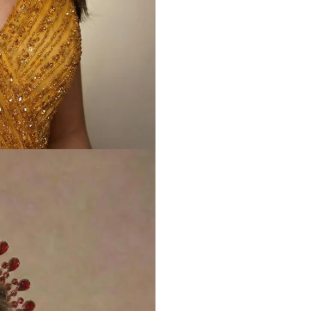
kartlarında ise 7-14 
ödemelerin iadesi is