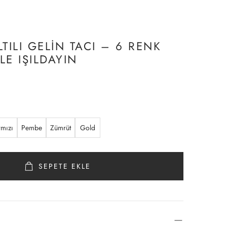
ILTILI GELIN TACI – 6 RENK
LE IŞILDAYIN
rmızı
Pembe
Zümrüt
Gold
SEPETE EKLE