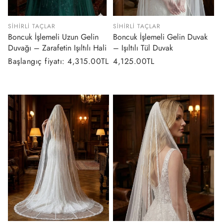
SIHIRLI TAÇLAR
SIHIRLI TAÇLAR
Boncuk İşlemeli Uzun Gelin
Boncuk İşlemeli Gelin Duvak
Duvağı – Zarafetin Işıltılı Hali
– Işıltılı Tül Duvak
Normal
Başlangıç fiyatı: 4,315.00TL
Normal
4,125.00TL
fiyat
fiyat