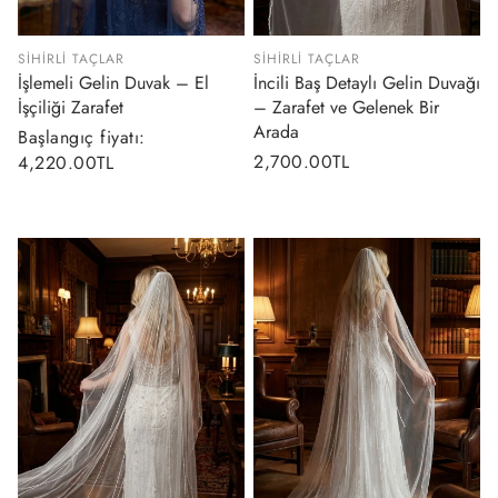
SIHIRLI TAÇLAR
SIHIRLI TAÇLAR
İşlemeli Gelin Duvak – El
İncili Baş Detaylı Gelin Duvağı
İşçiliği Zarafet
– Zarafet ve Gelenek Bir
Arada
Normal
Başlangıç fiyatı:
Normal
2,700.00TL
fiyat
4,220.00TL
fiyat