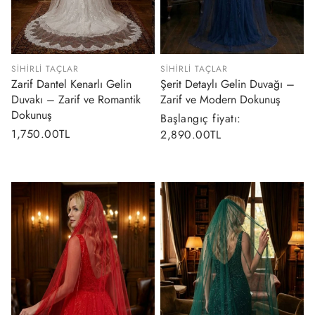
SIHIRLI TAÇLAR
SIHIRLI TAÇLAR
Zarif Dantel Kenarlı Gelin
Şerit Detaylı Gelin Duvağı –
Duvakı – Zarif ve Romantik
Zarif ve Modern Dokunuş
Dokunuş
Normal
Başlangıç fiyatı:
Normal
1,750.00TL
fiyat
2,890.00TL
fiyat