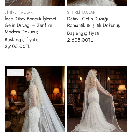
SIHIRLI TAÇLAR
SIHIRLI TAÇLAR
İnce Dikey Boncuk İşlemeli
Detaylı Gelin Duvağı –
Gelin Duvağı – Zarif ve
Romantik & Işıltılı Dokunuş
Modern Dokunuş
Normal
Başlangıç fiyatı:
Normal
Başlangıç fiyatı:
fiyat
2,605.00TL
fiyat
2,605.00TL
Tükendi