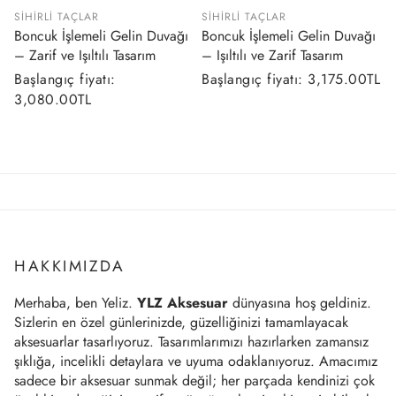
SIHIRLI TAÇLAR
SIHIRLI TAÇLAR
Boncuk İşlemeli Gelin Duvağı
Boncuk İşlemeli Gelin Duvağı
– Zarif ve Işıltılı Tasarım
– Işıltılı ve Zarif Tasarım
Normal
Başlangıç fiyatı:
Normal
Başlangıç fiyatı: 3,175.00TL
fiyat
3,080.00TL
fiyat
HAKKIMIZDA
Merhaba, ben Yeliz.
YLZ Aksesuar
dünyasına hoş geldiniz.
Sizlerin en özel günlerinizde, güzelliğinizi tamamlayacak
aksesuarlar tasarlıyoruz. Tasarımlarımızı hazırlarken zamansız
şıklığa, incelikli detaylara ve uyuma odaklanıyoruz. Amacımız
sadece bir aksesuar sunmak değil; her parçada kendinizi çok