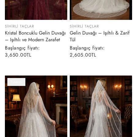
SIHIRLI TAÇLAR
SIHIRLI TAÇLAR
Kristal Boncuklu Gelin Duvağı
Gelin Duvağı – Işıltılı & Zarif
– Işıltılı ve Modern Zarafet
Tül
Normal
Başlangıç fiyatı:
Normal
Başlangıç fiyatı:
fiyat
3,650.00TL
fiyat
2,605.00TL
Tükendi