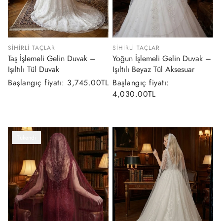
SIHIRLI TAÇLAR
SIHIRLI TAÇLAR
Taş İşlemeli Gelin Duvak –
Yoğun İşlemeli Gelin Duvak –
Işıltılı Tül Duvak
Işıltılı Beyaz Tül Aksesuar
Normal
Başlangıç fiyatı: 3,745.00TL
Normal
Başlangıç fiyatı:
fiyat
fiyat
4,030.00TL
Tükendi