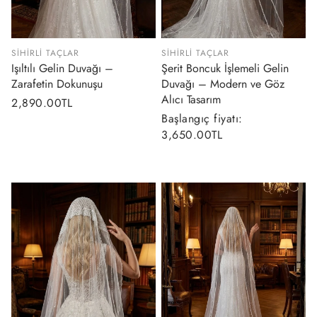
SIHIRLI TAÇLAR
SIHIRLI TAÇLAR
Işıltılı Gelin Duvağı –
Şerit Boncuk İşlemeli Gelin
Zarafetin Dokunuşu
Duvağı – Modern ve Göz
Alıcı Tasarım
Normal
2,890.00TL
Normal
Başlangıç fiyatı:
fiyat
fiyat
3,650.00TL