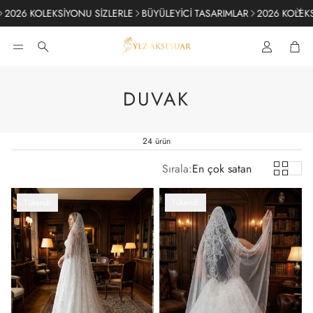
6 KOLEKSİYONU SİZLERLE
BÜYÜLEYİCİ TASARIMLAR
2026 KOLEKSİYON
Sep
Ara
DUVAK
24 ürün
Sırala:
En çok satan
Tükendi
Tükendi