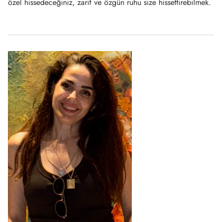
özel hissedeceğiniz, zarif ve özgün ruhu size hissettirebilmek.