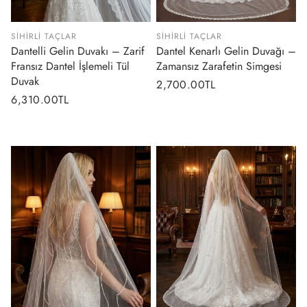
SIHIRLI TAÇLAR
SIHIRLI TAÇLAR
Dantelli Gelin Duvakı – Zarif
Dantel Kenarlı Gelin Duvağı –
Fransız Dantel İşlemeli Tül
Zamansız Zarafetin Simgesi
Duvak
Normal
2,700.00TL
Normal
6,310.00TL
fiyat
fiyat