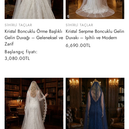
SIHIRLI TAÇLAR
SIHIRLI TAÇLAR
Kristal Boncuklu Örme Başlıklı
Kristal Serpme Boncuklu Gelin
Gelin Duvağı – Geleneksel ve
Duvakı – Işıltılı ve Modern
Zarif
Normal
6,690.00TL
Normal
Başlangıç fiyatı:
fiyat
fiyat
3,080.00TL