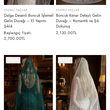
SIHIRLI TAÇLAR
SIHIRLI TAÇLAR
Dalga Desenli Boncuk İşlemeli
Boncuk Kenar Detaylı Gelin
Gelin Duvağı – El Yapımı
Duvağı – Romantik ve Şık
Şıklık
Dokunuş
Normal
Başlangıç fiyatı:
Normal
2,130.00TL
fiyat
2,700.00TL
fiyat
Tükendi
Tükendi