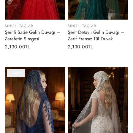
SIHIRLI TAÇLAR
SIHIRLI TAÇLAR
Şeritli Sade Gelin Duvağı –
Şerit Detaylı Gelin Duvağı –
Zarafetin Simgesi
Zarif Fransız Tül Duvak
Normal
2,130.00TL
Normal
2,130.00TL
fiyat
fiyat
Tükendi