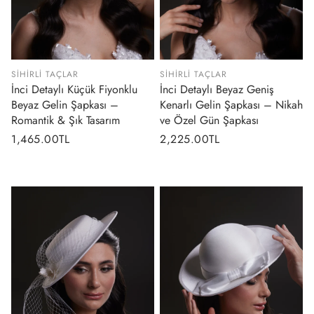
SIHIRLI TAÇLAR
SIHIRLI TAÇLAR
İnci Detaylı Küçük Fiyonklu
İnci Detaylı Beyaz Geniş
Beyaz Gelin Şapkası –
Kenarlı Gelin Şapkası – Nikah
Romantik & Şık Tasarım
ve Özel Gün Şapkası
Normal
1,465.00TL
Normal
2,225.00TL
fiyat
fiyat