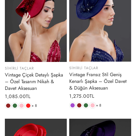
SIHIRLI TAÇLAR
SIHIRLI TAÇLAR
Vintage Fransız Stil Geniş
Vintage Çiçek Detaylı Şapka
Kenarlı Şapka – Özel Davet
– Özel Tasarım Nikah &
& Düğün Aksesuarı
Davet Aksesuarı
Normal
1,275.00TL
Normal
1,085.00TL
fiyat
fiyat
+ 8
+ 8