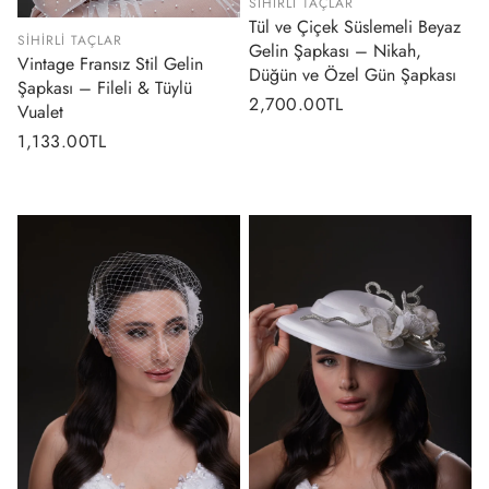
SIHIRLI TAÇLAR
Tül ve Çiçek Süslemeli Beyaz
SIHIRLI TAÇLAR
Gelin Şapkası – Nikah,
Vintage Fransız Stil Gelin
Düğün ve Özel Gün Şapkası
Şapkası – Fileli & Tüylü
Normal
2,700.00TL
Vualet
fiyat
Normal
1,133.00TL
fiyat