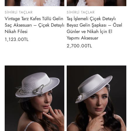
SIHIRLI TAÇLAR
SIHIRLI TAÇLAR
Vintage Tarz Kafes Tüllü Gelin
Taş İşlemeli Çiçek Detaylı
Saç Aksesuarı – Çiçek Detaylı
Beyaz Gelin Şapkası – Özel
Nikah Filesi
Günler ve Nikah İçin El
Yapımı Aksesuar
Normal
1,123.00TL
Normal
2,700.00TL
fiyat
fiyat