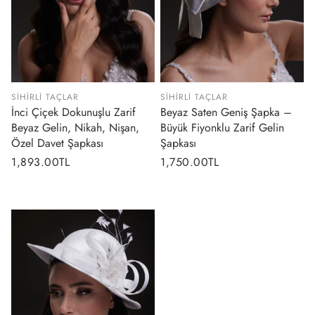
SIHIRLI TAÇLAR
SIHIRLI TAÇLAR
İnci Çiçek Dokunuşlu Zarif
Beyaz Saten Geniş Şapka –
Beyaz Gelin, Nikah, Nişan,
Büyük Fiyonklu Zarif Gelin
Özel Davet Şapkası
Şapkası
Normal
1,893.00TL
Normal
1,750.00TL
fiyat
fiyat