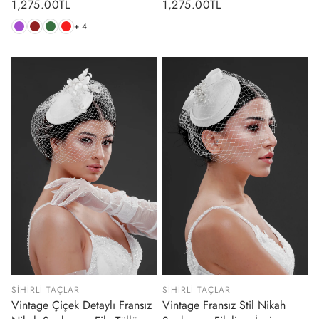
Normal
1,275.00TL
Normal
1,275.00TL
fiyat
fiyat
+ 4
SIHIRLI TAÇLAR
SIHIRLI TAÇLAR
Vintage Çiçek Detaylı Fransız
Vintage Fransız Stil Nikah