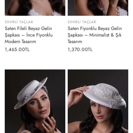
SIHIRLI TAÇLAR
SIHIRLI TAÇLAR
Saten Fileli Beyaz Gelin
Saten Fiyonklu Beyaz Gelin
Şapkası – İnce Fiyonklu
Şapkası – Minimalist & Şık
Modern Tasarım
Tasarım
Normal
1,465.00TL
Normal
1,370.00TL
fiyat
fiyat