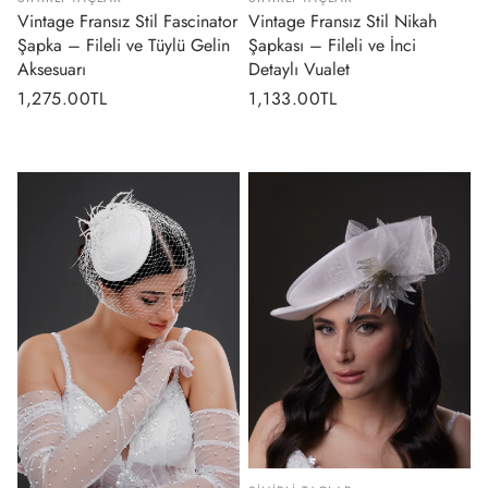
Vintage Fransız Stil Fascinator
Vintage Fransız Stil Nikah
Şapka – Fileli ve Tüylü Gelin
Şapkası – Fileli ve İnci
Aksesuarı
Detaylı Vualet
Normal
1,275.00TL
Normal
1,133.00TL
fiyat
fiyat