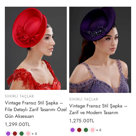
SIHIRLI TAÇLAR
SIHIRLI TAÇLAR
Vintage Fransız Stil Şapka –
Vintage Fransız Stil Şapka –
File Detaylı Zarif Tasarım- Özel
Zarif ve Modern Tasarım
Gün Aksesuarı
Normal
1,275.00TL
Normal
1,299.00TL
fiyat
+ 6
fiyat
+ 6