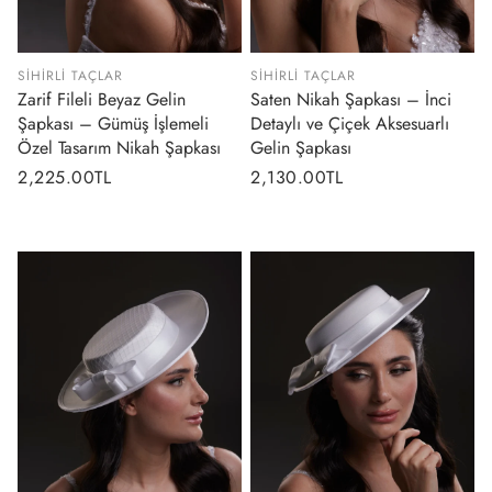
SIHIRLI TAÇLAR
SIHIRLI TAÇLAR
Zarif Fileli Beyaz Gelin
Saten Nikah Şapkası – İnci
Şapkası – Gümüş İşlemeli
Detaylı ve Çiçek Aksesuarlı
Özel Tasarım Nikah Şapkası
Gelin Şapkası
Normal
2,225.00TL
Normal
2,130.00TL
fiyat
fiyat