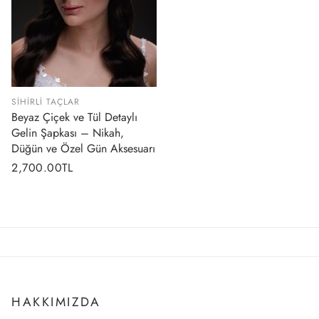
SIHIRLI TAÇLAR
Beyaz Çiçek ve Tül Detaylı
Gelin Şapkası – Nikah,
Düğün ve Özel Gün Aksesuarı
Normal
2,700.00TL
fiyat
HAKKIMIZDA