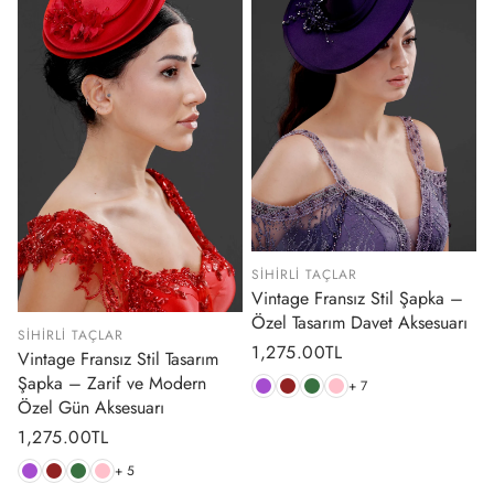
SIHIRLI TAÇLAR
Vintage Fransız Stil Şapka –
Özel Tasarım Davet Aksesuarı
SIHIRLI TAÇLAR
Normal
1,275.00TL
Vintage Fransız Stil Tasarım
fiyat
Şapka – Zarif ve Modern
+ 7
Özel Gün Aksesuarı
Normal
1,275.00TL
fiyat
+ 5