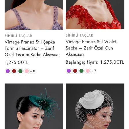
SIHIRLI TAÇLAR
SIHIRLI TAÇLAR
Vintage Fransız Stil Vualet
Vintage Fransız Stil Şapka
Şapka – Zarif Özel Gün
Formlu Fascinator – Zarif
Aksesuarı
Özel Tasarım Kadın Aksesuar
Normal
Başlangıç fiyatı: 1,275.00TL
Normal
1,275.00TL
fiyat
fiyat
+ 7
+ 8