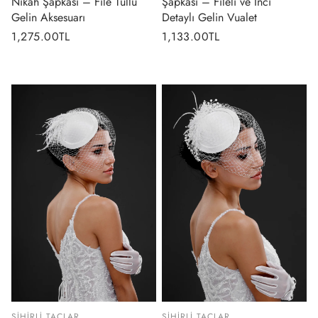
Nikah Şapkası – File Tüllü
Şapkası – Fileli ve İnci
Gelin Aksesuarı
Detaylı Gelin Vualet
Normal
1,275.00TL
Normal
1,133.00TL
fiyat
fiyat
SIHIRLI TAÇLAR
SIHIRLI TAÇLAR