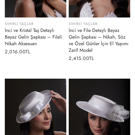
SIHIRLI TAÇLAR
SIHIRLI TAÇLAR
İnci ve Kristal Taş Detaylı
İnci ve File Detaylı Beyaz
Beyaz Gelin Şapkası – Fileli
Gelin Şapkası – Nikah, Söz
Nikah Aksesuarı
ve Özel Günler İçin El Yapımı
Zarif Model
Normal
2,016.00TL
Normal
2,415.00TL
fiyat
fiyat