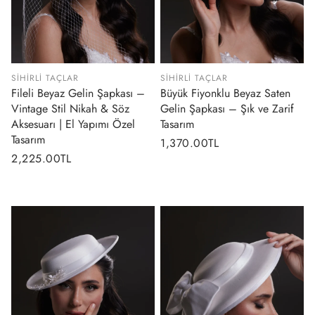
SIHIRLI TAÇLAR
SIHIRLI TAÇLAR
Fileli Beyaz Gelin Şapkası –
Büyük Fiyonklu Beyaz Saten
Vintage Stil Nikah & Söz
Gelin Şapkası – Şık ve Zarif
Aksesuarı | El Yapımı Özel
Tasarım
Tasarım
Normal
1,370.00TL
Normal
2,225.00TL
fiyat
fiyat