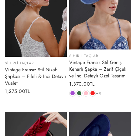
SIHIRLI TAÇLAR
Vintage Fransız Stil Geniş
SIHIRLI TAÇLAR
Kenarlı Şapka – Zarif Çiçek
Vintage Fransız Stil Nikah
ve İnci Detaylı Özel Tasarım
Şapkası – Fileli & İnci Detaylı
Vualet
Normal
1,370.00TL
fiyat
Normal
1,275.00TL
+ 8
fiyat