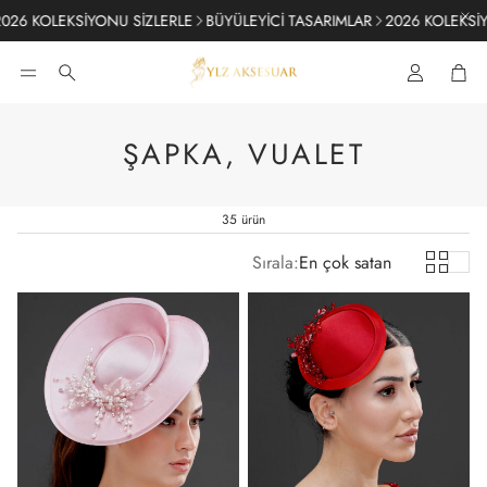
KOLEKSİYONU SİZLERLE
BÜYÜLEYİCİ TASARIMLAR
2026 KOLEKSİYONU 
Sep
Ara
ŞAPKA, VUALET
35 ürün
Sırala:
En çok satan